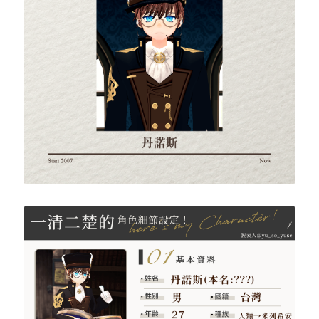
海洋司令/月光考古學助手/王城魔法師
月下陰間使者/熾天使交響曲
CP成人向
自製月曆
2025【丹諾斯】應援慶生企劃
DONATE
優雅蓮花/神聖之光/森林朝聖者
永夜魔法師/聖誕祝福
2023生日賀圖
偽轉蛋圖
2024新瑪奇茶會【晝星之庭】
布魯森薇拉/闇影旅團
夏季前線/布里安安得斯秘術套裝
2024生日賀圖
新瑪奇服裝穿搭企劃 【KIDFC】
2025生日賀圖
2024第二屆Cosplay大賽【DAD】
2024春分農場裝飾大賽【春季之森】
【DAD】報名頁(已結束)
2024第一屆Cosplay大賽【與龍共舞】
【DAD】比賽結果(已結束)
【春季之森】比賽結果(已結束)
2023浪漫島遊記《旅途》
【春季之森】報名頁(已結束)
【與龍共舞】報名頁(已結束)
2023年團拍系列
【與龍共舞】比賽結果(已結束)