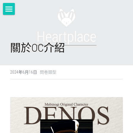
About
Heartplace
Closet
關於OC介紹
Photo
Pic
拍攝區導覽
2024年6月16日
·
問卷類型
2022
Words
圖片區導覽
2023
王城武鬥家/神獸守護者/古典貴族
個人委託
Blog
2024
琉璃鑲邊/異端審判者
凍結的心臟/帝國騎士
自製系列
服裝類
Video
童話園藝師/殘酷黑鴉/布麗爾
流浪劇團/龍之守護者
暗影刺客/日日花漾
主線類
自製漫畫
Special
趣味影片
愛爾琳學院/璀璨水母/慶典和服
西部執法者/月夜追擊者
數位駭客
CP一般向
自製賀圖
服裝宣傳片
關於兔王派對
搜索