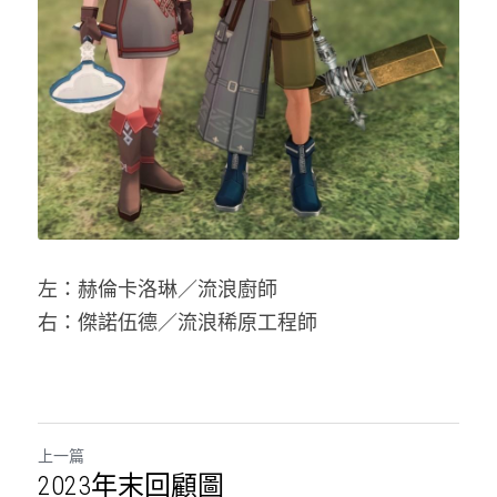
左：赫倫卡洛琳／流浪廚師
右：傑諾伍德／流浪稀原工程師
上一篇
2023年末回顧圖